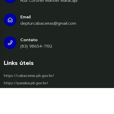
Rua Coronel Manoel Maracajá
Email
depturcabaceiras@gmail.com
Contato
(83) 98654-7192
Links úteis
https://cabaceiras.pb.gov.br/
https://paraiba.pb.gov.br/
https://www.gov.br/pt-br
© 2026
Ms Soluções
, Todos os diretos reservados.