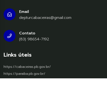
Email
depturcabaceiras@gmail.com
Contato
(83) 98654-7192
Links úteis
https://cabaceiras.pb.gov.br/
https://paraiba.pb.gov.br/
https://www.gov.br/pt-br
© 2026
Ms Soluções
, Todos os diretos reservados.