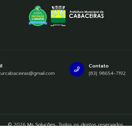
l
Contato
turcabaceiras@gmail.com
(83) 98654-7192
© 2026
Ms Soluções
, Todos os diretos reservados.